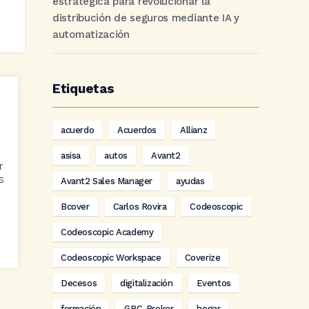
estratégica para revolucionar la
distribución de seguros mediante IA y
automatización
Etiquetas
acuerdo
Acuerdos
Allianz
asisa
autos
Avant2
r
s
Avant2 Sales Manager
ayudas
Bcover
Carlos Rovira
Codeoscopic
Codeoscopic Academy
Codeoscopic Workspace
Coverize
Decesos
digitalización
Eventos
formación
GRC-Broker
hogar