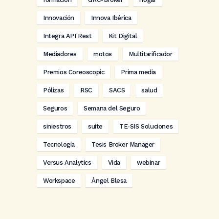
Innovación
Innova Ibérica
Integra API Rest
Kit Digital
Mediadores
motos
Multitarificador
Premios Coreoscopic
Prima media
Pólizas
RSC
SACS
salud
Seguros
Semana del Seguro
siniestros
suite
TE-SIS Soluciones
Tecnología
Tesis Broker Manager
Versus Analytics
Vida
webinar
Workspace
Ángel Blesa