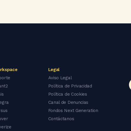
rkspace
Legal
porte
Aviso Legal
ant2
Política de Privacidad
is
Política de Cookies
tegra
Canal de Denuncias
rsus
Fondos Next Generation
over
Contáctanos
verize