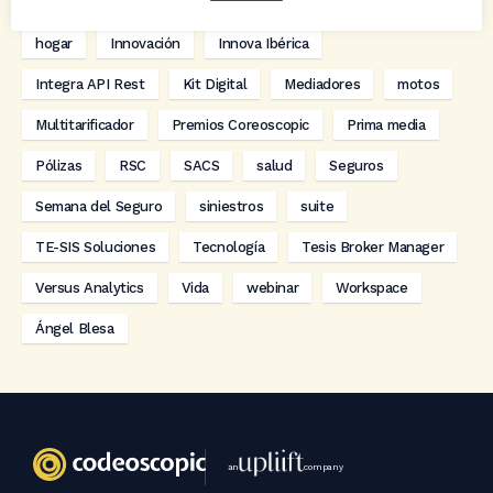
digitalización
Eventos
formación
GRC-Broker
hogar
Innovación
Innova Ibérica
Integra API Rest
Kit Digital
Mediadores
motos
Multitarificador
Premios Coreoscopic
Prima media
Pólizas
RSC
SACS
salud
Seguros
Semana del Seguro
siniestros
suite
TE-SIS Soluciones
Tecnología
Tesis Broker Manager
Versus Analytics
Vida
webinar
Workspace
Ángel Blesa
an
company