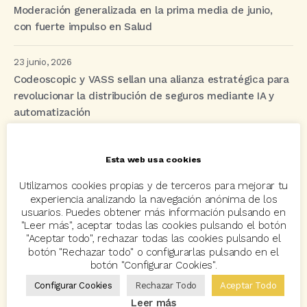
Moderación generalizada en la prima media de junio,
con fuerte impulso en Salud
23 junio, 2026
Codeoscopic y VASS sellan una alianza estratégica para
revolucionar la distribución de seguros mediante IA y
automatización
Esta web usa cookies
Etiquetas
Utilizamos cookies propias y de terceros para mejorar tu
experiencia analizando la navegación anónima de los
acuerdo
Acuerdos
Allianz
asisa
autos
usuarios. Puedes obtener más información pulsando en
"Leer más", aceptar todas las cookies pulsando el botón
Avant2
Avant2 Sales Manager
ayudas
Bcover
"Aceptar todo", rechazar todas las cookies pulsando el
botón "Rechazar todo" o configurarlas pulsando en el
Carlos Rovira
Codeoscopic
Codeoscopic Academy
botón "Configurar Cookies".
Codeoscopic Workspace
Coverize
Decesos
Configurar Cookies
Rechazar Todo
Aceptar Todo
Leer más