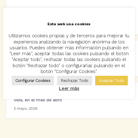
Moderación generalizada en la prima media de junio, con
fuerte impulso en Salud
Esta web usa cookies
2 julio, 2026
Utilizamos cookies propias y de terceros para mejorar tu
experiencia analizando la navegación anónima de los
usuarios. Puedes obtener más información pulsando en
Se mantiene el descenso de la prima media de los
"Leer más", aceptar todas las cookies pulsando el botón
principales ramos no vida
"Aceptar todo", rechazar todas las cookies pulsando el
botón "Rechazar todo" o configurarlas pulsando en el
2 junio, 2026
botón "Configurar Cookies".
Configurar Cookies
Rechazar Todo
Aceptar Todo
Leer más
Descenso generalizado de la prima media en ramos no
vida, en el mes de abril
5 mayo, 2026