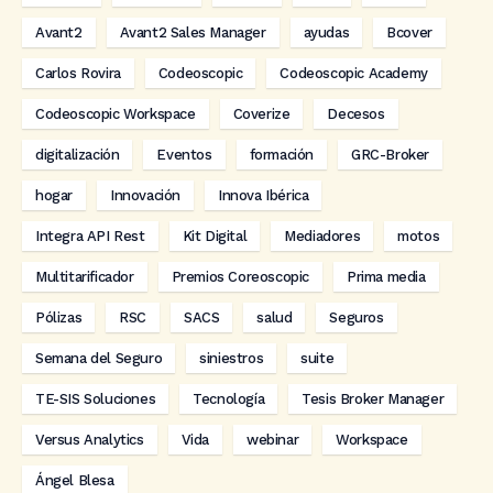
Avant2
Avant2 Sales Manager
ayudas
Bcover
Carlos Rovira
Codeoscopic
Codeoscopic Academy
Codeoscopic Workspace
Coverize
Decesos
digitalización
Eventos
formación
GRC-Broker
hogar
Innovación
Innova Ibérica
Integra API Rest
Kit Digital
Mediadores
motos
Multitarificador
Premios Coreoscopic
Prima media
Pólizas
RSC
SACS
salud
Seguros
Semana del Seguro
siniestros
suite
TE-SIS Soluciones
Tecnología
Tesis Broker Manager
Versus Analytics
Vida
webinar
Workspace
Ángel Blesa