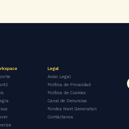
rkspace
Legal
porte
Aviso Legal
ant2
Política de Privacidad
is
Política de Cookies
tegra
Canal de Denuncias
rsus
Fondos Next Generation
over
Contáctanos
verize