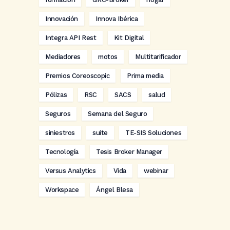
Innovación
Innova Ibérica
Integra API Rest
Kit Digital
Mediadores
motos
Multitarificador
Premios Coreoscopic
Prima media
Pólizas
RSC
SACS
salud
Seguros
Semana del Seguro
siniestros
suite
TE-SIS Soluciones
Tecnología
Tesis Broker Manager
Versus Analytics
Vida
webinar
Workspace
Ángel Blesa