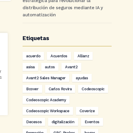
estratégica para revolucionar la
distribución de seguros mediante IA y
automatización
Etiquetas
acuerdo
Acuerdos
Allianz
asisa
autos
Avant2
r
s
Avant2 Sales Manager
ayudas
Bcover
Carlos Rovira
Codeoscopic
Codeoscopic Academy
Codeoscopic Workspace
Coverize
Decesos
digitalización
Eventos
formación
GRC-Broker
hogar