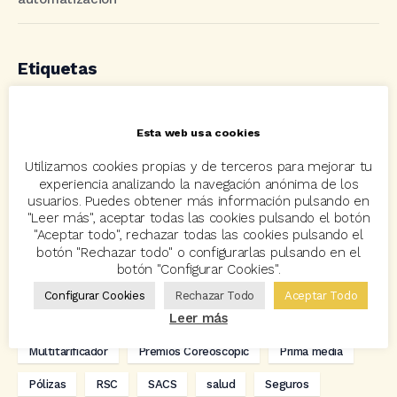
Etiquetas
acuerdo
Acuerdos
Allianz
asisa
autos
Esta web usa cookies
Avant2
Avant2 Sales Manager
ayudas
Bcover
Utilizamos cookies propias y de terceros para mejorar tu
experiencia analizando la navegación anónima de los
Carlos Rovira
Codeoscopic
Codeoscopic Academy
usuarios. Puedes obtener más información pulsando en
"Leer más", aceptar todas las cookies pulsando el botón
Codeoscopic Workspace
Coverize
Decesos
"Aceptar todo", rechazar todas las cookies pulsando el
botón "Rechazar todo" o configurarlas pulsando en el
digitalización
Eventos
formación
GRC-Broker
botón "Configurar Cookies".
hogar
Innovación
Innova Ibérica
Configurar Cookies
Rechazar Todo
Aceptar Todo
Leer más
Integra API Rest
Kit Digital
Mediadores
motos
Multitarificador
Premios Coreoscopic
Prima media
Pólizas
RSC
SACS
salud
Seguros