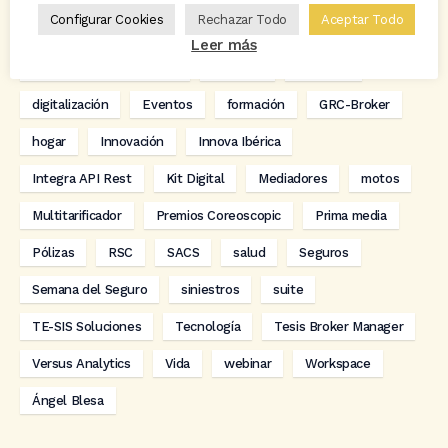
Configurar Cookies
Rechazar Todo
Aceptar Todo
Carlos Rovira
Codeoscopic
Codeoscopic Academy
Leer más
Codeoscopic Workspace
Coverize
Decesos
digitalización
Eventos
formación
GRC-Broker
hogar
Innovación
Innova Ibérica
Integra API Rest
Kit Digital
Mediadores
motos
Multitarificador
Premios Coreoscopic
Prima media
Pólizas
RSC
SACS
salud
Seguros
Semana del Seguro
siniestros
suite
TE-SIS Soluciones
Tecnología
Tesis Broker Manager
Versus Analytics
Vida
webinar
Workspace
Ángel Blesa