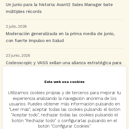
Un junio para la historia: Avant2 Sales Manager bate
múltiples récords
2 julio, 2026
Moderación generalizada en la prima media de junio,
con fuerte impulso en Salud
23 junio, 2026
Codeoscopic y VASS sellan una alianza estratégica para
revolucionar la distribución de seguros mediante IA y
automatización
Esta web usa cookies
Utilizamos cookies propias y de terceros para mejorar tu
experiencia analizando la navegación anónima de los
Etiquetas
usuarios. Puedes obtener más información pulsando en
"Leer más", aceptar todas las cookies pulsando el botón
"Aceptar todo", rechazar todas las cookies pulsando el
acuerdo
Acuerdos
Allianz
asisa
autos
botón "Rechazar todo" o configurarlas pulsando en el
botón "Configurar Cookies".
Avant2
Avant2 Sales Manager
ayudas
Bcover