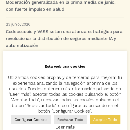
Moderación generalizada en la prima media de junio,
con fuerte impulso en Salud
23 junio, 2026
Codeoscopic y VASS sellan una alianza estratégica para
revolucionar la distribución de seguros mediante IA y
automatización
Esta web usa cookies
Etiquetas
Utilizamos cookies propias y de terceros para mejorar tu
experiencia analizando la navegación anónima de los
acuerdo
Acuerdos
Allianz
asisa
autos
usuarios. Puedes obtener más información pulsando en
"Leer más", aceptar todas las cookies pulsando el botón
Avant2
Avant2 Sales Manager
ayudas
Bcover
"Aceptar todo", rechazar todas las cookies pulsando el
botón "Rechazar todo" o configurarlas pulsando en el
Carlos Rovira
Codeoscopic
Codeoscopic Academy
botón "Configurar Cookies".
Codeoscopic Workspace
Coverize
Decesos
Configurar Cookies
Rechazar Todo
Aceptar Todo
Leer más
digitalización
Eventos
formación
GRC-Broker