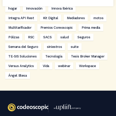
hogar
Innovación
Innova Ibérica
Integra API Rest
Kit Digital
Mediadores
motos
Multitarificador
Premios Coreoscopic
Prima media
Pólizas
RSC
SACS
salud
Seguros
Semana del Seguro
siniestros
suite
TE-SIS Soluciones
Tecnología
Tesis Broker Manager
Versus Analytics
Vida
webinar
Workspace
Ángel Blesa
an
company