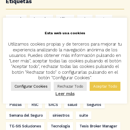
Etiquetas
acuerdo
Acuerdos
Allianz
asisa
autos
Avant2
Avant2 Sales Manager
ayudas
Bcover
Esta web usa cookies
Carlos Rovira
Codeoscopic
Codeoscopic Academy
Utilizamos cookies propias y de terceros para mejorar tu
experiencia analizando la navegación anónima de los
Codeoscopic Workspace
Coverize
Decesos
usuarios. Puedes obtener más información pulsando en
"Leer más", aceptar todas las cookies pulsando el botón
digitalización
Eventos
formación
GRC-Broker
"Aceptar todo", rechazar todas las cookies pulsando el
botón "Rechazar todo" o configurarlas pulsando en el
hogar
Innovación
Innova Ibérica
botón "Configurar Cookies".
Integra API Rest
Kit Digital
Mediadores
motos
Configurar Cookies
Rechazar Todo
Aceptar Todo
Leer más
Multitarificador
Premios Coreoscopic
Prima media
Pólizas
RSC
SACS
salud
Seguros
Semana del Seguro
siniestros
suite
TE-SIS Soluciones
Tecnología
Tesis Broker Manager