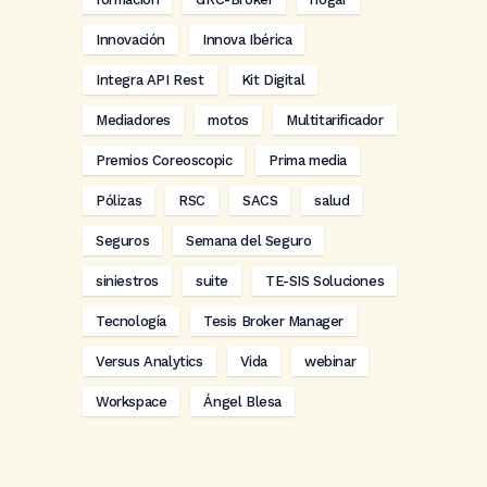
Innovación
Innova Ibérica
Integra API Rest
Kit Digital
Mediadores
motos
Multitarificador
Premios Coreoscopic
Prima media
Pólizas
RSC
SACS
salud
Seguros
Semana del Seguro
siniestros
suite
TE-SIS Soluciones
Tecnología
Tesis Broker Manager
Versus Analytics
Vida
webinar
Workspace
Ángel Blesa