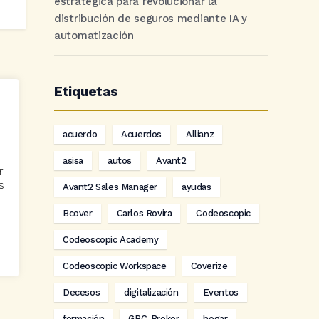
estratégica para revolucionar la
distribución de seguros mediante IA y
automatización
Etiquetas
acuerdo
Acuerdos
Allianz
asisa
autos
Avant2
r
s
Avant2 Sales Manager
ayudas
Bcover
Carlos Rovira
Codeoscopic
Codeoscopic Academy
Codeoscopic Workspace
Coverize
Decesos
digitalización
Eventos
formación
GRC-Broker
hogar