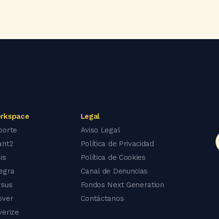
rkspace
Legal
porte
Aviso Legal
ant2
Política de Privacidad
is
Política de Cookies
tegra
Canal de Denuncias
rsus
Fondos Next Generation
over
Contáctanos
verize