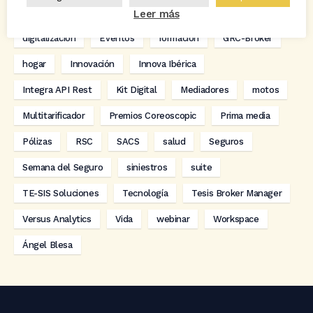
Codeoscopic Workspace
Coverize
Decesos
Leer más
digitalización
Eventos
formación
GRC-Broker
hogar
Innovación
Innova Ibérica
Integra API Rest
Kit Digital
Mediadores
motos
Multitarificador
Premios Coreoscopic
Prima media
Pólizas
RSC
SACS
salud
Seguros
Semana del Seguro
siniestros
suite
TE-SIS Soluciones
Tecnología
Tesis Broker Manager
Versus Analytics
Vida
webinar
Workspace
Ángel Blesa