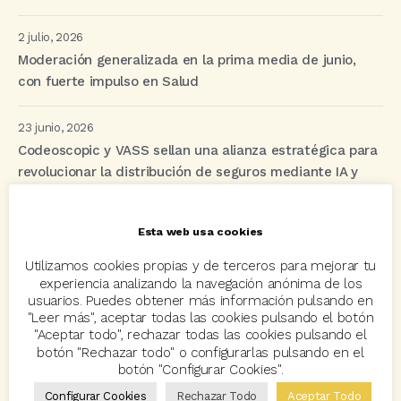
2 julio, 2026
Moderación generalizada en la prima media de junio,
con fuerte impulso en Salud
23 junio, 2026
Codeoscopic y VASS sellan una alianza estratégica para
revolucionar la distribución de seguros mediante IA y
automatización
Esta web usa cookies
Etiquetas
Utilizamos cookies propias y de terceros para mejorar tu
experiencia analizando la navegación anónima de los
usuarios. Puedes obtener más información pulsando en
"Leer más", aceptar todas las cookies pulsando el botón
acuerdo
Acuerdos
Allianz
asisa
autos
"Aceptar todo", rechazar todas las cookies pulsando el
Avant2
Avant2 Sales Manager
ayudas
Bcover
botón "Rechazar todo" o configurarlas pulsando en el
botón "Configurar Cookies".
Carlos Rovira
Codeoscopic
Codeoscopic Academy
Configurar Cookies
Rechazar Todo
Aceptar Todo