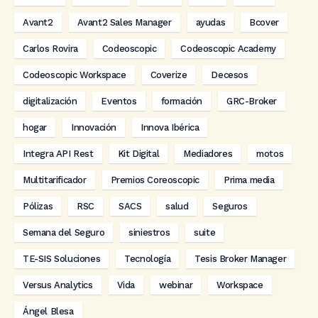
Avant2
Avant2 Sales Manager
ayudas
Bcover
Carlos Rovira
Codeoscopic
Codeoscopic Academy
Codeoscopic Workspace
Coverize
Decesos
digitalización
Eventos
formación
GRC-Broker
hogar
Innovación
Innova Ibérica
Integra API Rest
Kit Digital
Mediadores
motos
Multitarificador
Premios Coreoscopic
Prima media
Pólizas
RSC
SACS
salud
Seguros
Semana del Seguro
siniestros
suite
TE-SIS Soluciones
Tecnología
Tesis Broker Manager
Versus Analytics
Vida
webinar
Workspace
Ángel Blesa