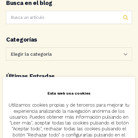
Busca en el blog
Categorías
Últimas Entradas
23 julio, 2026
Esta web usa cookies
Novedades y mejoras en las aplicaciones. Julio 2026
Utilizamos cookies propias y de terceros para mejorar tu
experiencia analizando la navegación anónima de los
13 julio, 2026
usuarios. Puedes obtener más información pulsando en
"Leer más", aceptar todas las cookies pulsando el botón
Se cumple un lustro del proyecto “Tecnología para un
"Aceptar todo", rechazar todas las cookies pulsando el
mundo mejor”
botón "Rechazar todo" o configurarlas pulsando en el