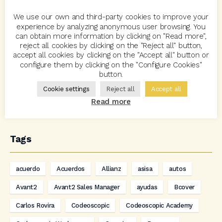
2 July, 2026
We use our own and third-party cookies to improve your
Moderación generalizada en la prima media de junio,
experience by analyzing anonymous user browsing. You
can obtain more information by clicking on "Read more",
con fuerte impulso en Salud
reject all cookies by clicking on the "Reject all" button,
accept all cookies by clicking on the "Accept all" button or
23 June, 2026
configure them by clicking on the "Configure Cookies"
button.
Codeoscopic y VASS sellan una alianza estratégica para
revolucionar la distribución de seguros mediante IA y
Cookie settings
Reject all
Accept all
automatización
Read more
Tags
acuerdo
Acuerdos
Allianz
asisa
autos
Avant2
Avant2 Sales Manager
ayudas
Bcover
Carlos Rovira
Codeoscopic
Codeoscopic Academy