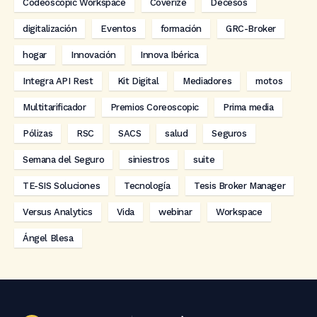
Codeoscopic Workspace
Coverize
Decesos
digitalización
Eventos
formación
GRC-Broker
hogar
Innovación
Innova Ibérica
Integra API Rest
Kit Digital
Mediadores
motos
Multitarificador
Premios Coreoscopic
Prima media
Pólizas
RSC
SACS
salud
Seguros
Semana del Seguro
siniestros
suite
TE-SIS Soluciones
Tecnología
Tesis Broker Manager
Versus Analytics
Vida
webinar
Workspace
Ángel Blesa