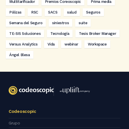
Multitarificador
Premios Coreoscopic
Prima media
Pólizas
RSC
SACS
salud
Seguros
Semana del Seguro
siniestros
suite
TE-SIS Soluciones
Tecnología
Tesis Broker Manager
Versus Analytics
Vida
webinar
Workspace
Ángel Blesa
an
company
Codeoscopic
Grupo