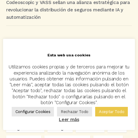
Codeoscopic y VASS sellan una alianza estratégica para
revolucionar la distribución de seguros mediante IA y
automatización
Etiquetas
Esta web usa cookies
acuerdo
Acuerdos
Allianz
asisa
autos
Utilizamos cookies propias y de terceros para mejorar tu
Avant2
Avant2 Sales Manager
ayudas
Bcover
experiencia analizando la navegación anónima de los
usuarios. Puedes obtener más información pulsando en
Carlos Rovira
Codeoscopic
Codeoscopic Academy
"Leer más", aceptar todas las cookies pulsando el botón
"Aceptar todo", rechazar todas las cookies pulsando el
Codeoscopic Workspace
Coverize
Decesos
botón "Rechazar todo" o configurarlas pulsando en el
botón "Configurar Cookies".
digitalización
Eventos
formación
GRC-Broker
Configurar Cookies
Rechazar Todo
Aceptar Todo
hogar
Innovación
Innova Ibérica
Leer más
Integra API Rest
Kit Digital
Mediadores
motos