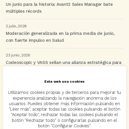
Un junio para la historia: Avant2 Sales Manager bate
múltiples récords
2 julio, 2026
Moderación generalizada en la prima media de junio,
con fuerte impulso en Salud
23 junio, 2026
Codeoscopic y VASS sellan una alianza estratégica para
revolucionar la distribución de seguros mediante IA y
automatización
Esta web usa cookies
Utilizamos cookies propias y de terceros para mejorar tu
experiencia analizando la navegación anónima de los
Etiquetas
usuarios. Puedes obtener más información pulsando en
"Leer más", aceptar todas las cookies pulsando el botón
"Aceptar todo", rechazar todas las cookies pulsando el
acuerdo
Acuerdos
Allianz
asisa
autos
botón "Rechazar todo" o configurarlas pulsando en el
botón "Configurar Cookies".
Avant2
Avant2 Sales Manager
ayudas
Bcover