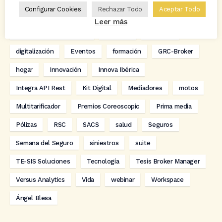
Configurar Cookies
Rechazar Todo
Aceptar Todo
Carlos Rovira
Codeoscopic
Codeoscopic Academy
Leer más
Codeoscopic Workspace
Coverize
Decesos
digitalización
Eventos
formación
GRC-Broker
hogar
Innovación
Innova Ibérica
Integra API Rest
Kit Digital
Mediadores
motos
Multitarificador
Premios Coreoscopic
Prima media
Pólizas
RSC
SACS
salud
Seguros
Semana del Seguro
siniestros
suite
TE-SIS Soluciones
Tecnología
Tesis Broker Manager
Versus Analytics
Vida
webinar
Workspace
Ángel Blesa