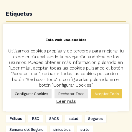
Etiquetas
acuerdo
Acuerdos
Allianz
asisa
autos
Esta web usa cookies
Avant2
Avant2 Sales Manager
ayudas
Bcover
Utilizamos cookies propias y de terceros para mejorar tu
Carlos Rovira
Codeoscopic
Codeoscopic Academy
experiencia analizando la navegación anónima de los
usuarios. Puedes obtener más información pulsando en
Codeoscopic Workspace
Coverize
Decesos
"Leer más", aceptar todas las cookies pulsando el botón
"Aceptar todo", rechazar todas las cookies pulsando el
digitalización
Eventos
formación
GRC-Broker
botón "Rechazar todo" o configurarlas pulsando en el
botón "Configurar Cookies".
hogar
Innovación
Innova Ibérica
Configurar Cookies
Rechazar Todo
Aceptar Todo
Integra API Rest
Kit Digital
Mediadores
motos
Leer más
Multitarificador
Premios Coreoscopic
Prima media
Pólizas
RSC
SACS
salud
Seguros
Semana del Seguro
siniestros
suite