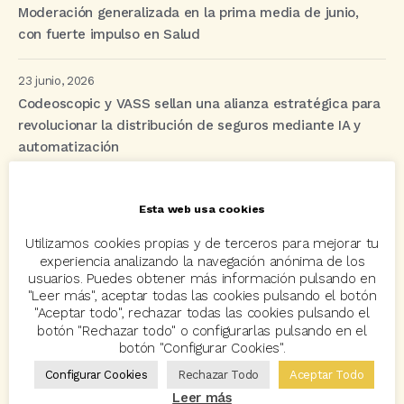
Moderación generalizada en la prima media de junio,
con fuerte impulso en Salud
23 junio, 2026
Codeoscopic y VASS sellan una alianza estratégica para
revolucionar la distribución de seguros mediante IA y
automatización
Esta web usa cookies
Etiquetas
Utilizamos cookies propias y de terceros para mejorar tu
experiencia analizando la navegación anónima de los
acuerdo
Acuerdos
Allianz
asisa
autos
usuarios. Puedes obtener más información pulsando en
"Leer más", aceptar todas las cookies pulsando el botón
Avant2
Avant2 Sales Manager
ayudas
Bcover
"Aceptar todo", rechazar todas las cookies pulsando el
botón "Rechazar todo" o configurarlas pulsando en el
Carlos Rovira
Codeoscopic
Codeoscopic Academy
botón "Configurar Cookies".
Codeoscopic Workspace
Coverize
Decesos
Configurar Cookies
Rechazar Todo
Aceptar Todo
Leer más