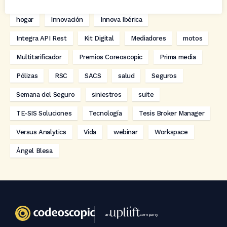
digitalización
Eventos
formación
GRC-Broker
hogar
Innovación
Innova Ibérica
Integra API Rest
Kit Digital
Mediadores
motos
Multitarificador
Premios Coreoscopic
Prima media
Pólizas
RSC
SACS
salud
Seguros
Semana del Seguro
siniestros
suite
TE-SIS Soluciones
Tecnología
Tesis Broker Manager
Versus Analytics
Vida
webinar
Workspace
Ángel Blesa
an
company