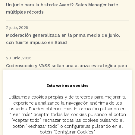
Un junio para la historia: Avant2 Sales Manager bate
múltiples récords
2 julio, 2026
Moderación generalizada en la prima media de junio,
con fuerte impulso en Salud
23 junio, 2026
Codeoscopic y VASS sellan una alianza estratégica para
revolucionar la distribución de seguros mediante IA y
automatización
Esta web usa cookies
Utilizamos cookies propias y de terceros para mejorar tu
experiencia analizando la navegación anónima de los
Etiquetas
usuarios. Puedes obtener más información pulsando en
"Leer más", aceptar todas las cookies pulsando el botón
"Aceptar todo", rechazar todas las cookies pulsando el
acuerdo
Acuerdos
Allianz
asisa
autos
botón "Rechazar todo" o configurarlas pulsando en el
botón "Configurar Cookies".
Avant2
Avant2 Sales Manager
ayudas
Bcover