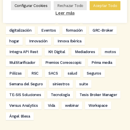
Configurar Cookies
Rechazar Todo
Aceptar Todo
Carlos Rovira
Codeoscopic
Codeoscopic Academy
Leer más
Codeoscopic Workspace
Coverize
Decesos
digitalización
Eventos
formación
GRC-Broker
hogar
Innovación
Innova Ibérica
Integra API Rest
Kit Digital
Mediadores
motos
Multitarificador
Premios Coreoscopic
Prima media
Pólizas
RSC
SACS
salud
Seguros
Semana del Seguro
siniestros
suite
TE-SIS Soluciones
Tecnología
Tesis Broker Manager
Versus Analytics
Vida
webinar
Workspace
Ángel Blesa