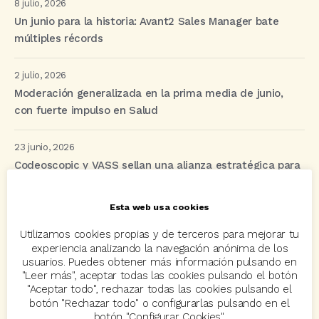
8 julio, 2026
Un junio para la historia: Avant2 Sales Manager bate
múltiples récords
2 julio, 2026
Moderación generalizada en la prima media de junio,
con fuerte impulso en Salud
23 junio, 2026
Codeoscopic y VASS sellan una alianza estratégica para
revolucionar la distribución de seguros mediante IA y
automatización
Esta web usa cookies
Utilizamos cookies propias y de terceros para mejorar tu
experiencia analizando la navegación anónima de los
Etiquetas
usuarios. Puedes obtener más información pulsando en
"Leer más", aceptar todas las cookies pulsando el botón
"Aceptar todo", rechazar todas las cookies pulsando el
acuerdo
Acuerdos
Allianz
asisa
autos
botón "Rechazar todo" o configurarlas pulsando en el
botón "Configurar Cookies".