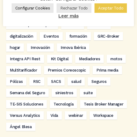
Avant2
Avant2 Sales Manager
ayudas
Bcover
Configurar Cookies
Rechazar Todo
Aceptar Todo
Carlos Rovira
Codeoscopic
Codeoscopic Academy
Leer más
Codeoscopic Workspace
Coverize
Decesos
digitalización
Eventos
formación
GRC-Broker
hogar
Innovación
Innova Ibérica
Integra API Rest
Kit Digital
Mediadores
motos
Multitarificador
Premios Coreoscopic
Prima media
Pólizas
RSC
SACS
salud
Seguros
Semana del Seguro
siniestros
suite
TE-SIS Soluciones
Tecnología
Tesis Broker Manager
Versus Analytics
Vida
webinar
Workspace
Ángel Blesa