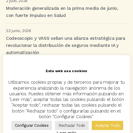
2 julio, 2026
Moderación generalizada en la prima media de junio,
con fuerte impulso en Salud
23 junio, 2026
Codeoscopic y VASS sellan una alianza estratégica para
revolucionar la distribución de seguros mediante IA y
automatización
Esta web usa cookies
Etiquetas
Utilizamos cookies propias y de terceros para mejorar tu
experiencia analizando la navegación anónima de los
usuarios. Puedes obtener más información pulsando en
acuerdo
Acuerdos
Allianz
asisa
autos
"Leer más", aceptar todas las cookies pulsando el botón
"Aceptar todo", rechazar todas las cookies pulsando el
Avant2
Avant2 Sales Manager
ayudas
Bcover
botón "Rechazar todo" o configurarlas pulsando en el
Carlos Rovira
Codeoscopic
Codeoscopic Academy
botón "Configurar Cookies".
Configurar Cookies
Rechazar Todo
Aceptar Todo
Codeoscopic Workspace
Coverize
Decesos