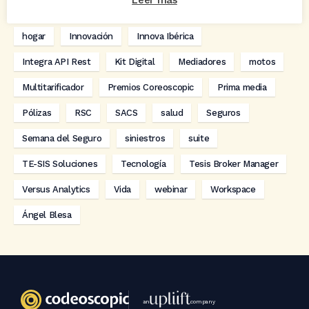
Leer más
digitalización
Eventos
formación
GRC-Broker
hogar
Innovación
Innova Ibérica
Integra API Rest
Kit Digital
Mediadores
motos
Multitarificador
Premios Coreoscopic
Prima media
Pólizas
RSC
SACS
salud
Seguros
Semana del Seguro
siniestros
suite
TE-SIS Soluciones
Tecnología
Tesis Broker Manager
Versus Analytics
Vida
webinar
Workspace
Ángel Blesa
an
company