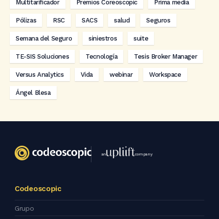
Multitarificador
Premios Coreoscopic
Prima media
Pólizas
RSC
SACS
salud
Seguros
Semana del Seguro
siniestros
suite
TE-SIS Soluciones
Tecnología
Tesis Broker Manager
Versus Analytics
Vida
webinar
Workspace
Ángel Blesa
an
company
Codeoscopic
Grupo