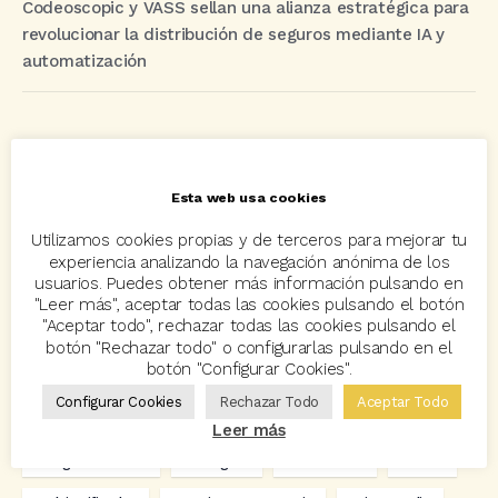
Codeoscopic y VASS sellan una alianza estratégica para
revolucionar la distribución de seguros mediante IA y
automatización
Etiquetas
Esta web usa cookies
acuerdo
Acuerdos
Allianz
asisa
autos
Utilizamos cookies propias y de terceros para mejorar tu
Avant2
Avant2 Sales Manager
ayudas
Bcover
experiencia analizando la navegación anónima de los
usuarios. Puedes obtener más información pulsando en
Carlos Rovira
Codeoscopic
Codeoscopic Academy
"Leer más", aceptar todas las cookies pulsando el botón
"Aceptar todo", rechazar todas las cookies pulsando el
Codeoscopic Workspace
Coverize
Decesos
botón "Rechazar todo" o configurarlas pulsando en el
botón "Configurar Cookies".
digitalización
Eventos
formación
GRC-Broker
Configurar Cookies
Rechazar Todo
Aceptar Todo
hogar
Innovación
Innova Ibérica
Leer más
Integra API Rest
Kit Digital
Mediadores
motos