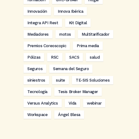
Innovación
Innova Ibérica
Integra API Rest
Kit Digital
Mediadores
motos
Multitarificador
Premios Coreoscopic
Prima media
Pólizas
RSC
SACS
salud
Seguros
Semana del Seguro
siniestros
suite
TE-SIS Soluciones
Tecnología
Tesis Broker Manager
Versus Analytics
Vida
webinar
Workspace
Ángel Blesa