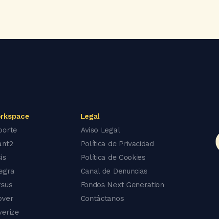
rkspace
Legal
porte
Aviso Legal
ant2
Política de Privacidad
is
Política de Cookies
tegra
Canal de Denuncias
rsus
Fondos Next Generation
over
Contáctanos
verize