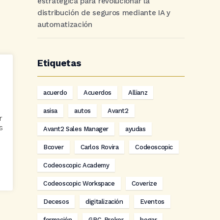
estratégica para revolucionar la
distribución de seguros mediante IA y
automatización
Etiquetas
acuerdo
Acuerdos
Allianz
asisa
autos
Avant2
r
s
Avant2 Sales Manager
ayudas
Bcover
Carlos Rovira
Codeoscopic
Codeoscopic Academy
Codeoscopic Workspace
Coverize
Decesos
digitalización
Eventos
formación
GRC-Broker
hogar