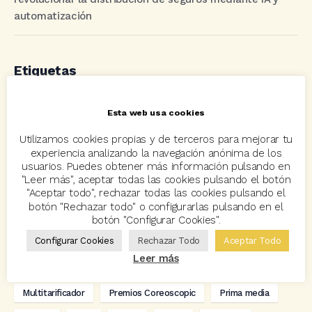
automatización
Etiquetas
Esta web usa cookies
acuerdo
Acuerdos
Allianz
asisa
autos
Utilizamos cookies propias y de terceros para mejorar tu
Avant2
Avant2 Sales Manager
ayudas
Bcover
experiencia analizando la navegación anónima de los
Carlos Rovira
Codeoscopic
Codeoscopic Academy
usuarios. Puedes obtener más información pulsando en
"Leer más", aceptar todas las cookies pulsando el botón
Codeoscopic Workspace
Coverize
Decesos
"Aceptar todo", rechazar todas las cookies pulsando el
botón "Rechazar todo" o configurarlas pulsando en el
digitalización
Eventos
formación
GRC-Broker
botón "Configurar Cookies".
Configurar Cookies
Rechazar Todo
Aceptar Todo
hogar
Innovación
Innova Ibérica
Leer más
Integra API Rest
Kit Digital
Mediadores
motos
Multitarificador
Premios Coreoscopic
Prima media