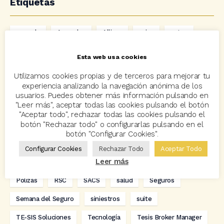
Etiquetas
acuerdo
Acuerdos
Allianz
asisa
autos
Avant2
Avant2 Sales Manager
ayudas
Bcover
Esta web usa cookies
Carlos Rovira
Codeoscopic
Codeoscopic Academy
Utilizamos cookies propias y de terceros para mejorar tu
experiencia analizando la navegación anónima de los
Codeoscopic Workspace
Coverize
Decesos
usuarios. Puedes obtener más información pulsando en
"Leer más", aceptar todas las cookies pulsando el botón
digitalización
Eventos
formación
GRC-Broker
"Aceptar todo", rechazar todas las cookies pulsando el
botón "Rechazar todo" o configurarlas pulsando en el
hogar
Innovación
Innova Ibérica
botón "Configurar Cookies".
Integra API Rest
Kit Digital
Mediadores
motos
Configurar Cookies
Rechazar Todo
Aceptar Todo
Leer más
Multitarificador
Premios Coreoscopic
Prima media
Pólizas
RSC
SACS
salud
Seguros
Semana del Seguro
siniestros
suite
TE-SIS Soluciones
Tecnología
Tesis Broker Manager