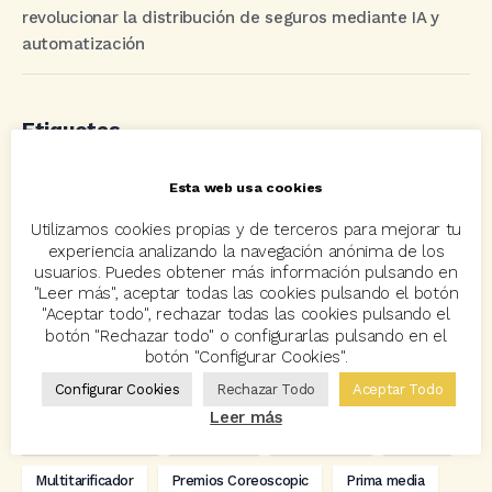
revolucionar la distribución de seguros mediante IA y
automatización
Etiquetas
Esta web usa cookies
acuerdo
Acuerdos
Allianz
asisa
autos
Utilizamos cookies propias y de terceros para mejorar tu
Avant2
Avant2 Sales Manager
ayudas
Bcover
experiencia analizando la navegación anónima de los
usuarios. Puedes obtener más información pulsando en
Carlos Rovira
Codeoscopic
Codeoscopic Academy
"Leer más", aceptar todas las cookies pulsando el botón
"Aceptar todo", rechazar todas las cookies pulsando el
Codeoscopic Workspace
Coverize
Decesos
botón "Rechazar todo" o configurarlas pulsando en el
botón "Configurar Cookies".
digitalización
Eventos
formación
GRC-Broker
Configurar Cookies
Rechazar Todo
Aceptar Todo
hogar
Innovación
Innova Ibérica
Leer más
Integra API Rest
Kit Digital
Mediadores
motos
Multitarificador
Premios Coreoscopic
Prima media