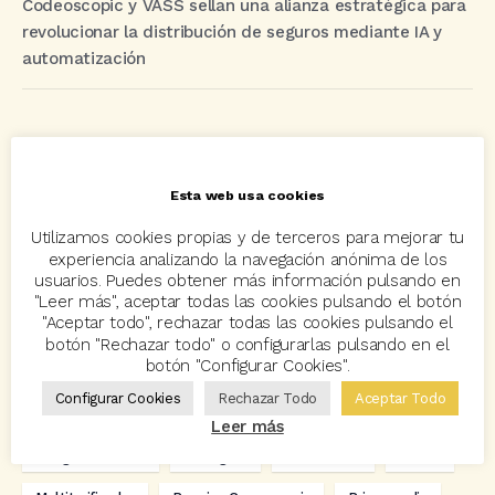
Codeoscopic y VASS sellan una alianza estratégica para
revolucionar la distribución de seguros mediante IA y
automatización
Etiquetas
Esta web usa cookies
acuerdo
Acuerdos
Allianz
asisa
autos
Utilizamos cookies propias y de terceros para mejorar tu
Avant2
Avant2 Sales Manager
ayudas
Bcover
experiencia analizando la navegación anónima de los
usuarios. Puedes obtener más información pulsando en
Carlos Rovira
Codeoscopic
Codeoscopic Academy
"Leer más", aceptar todas las cookies pulsando el botón
"Aceptar todo", rechazar todas las cookies pulsando el
Codeoscopic Workspace
Coverize
Decesos
botón "Rechazar todo" o configurarlas pulsando en el
botón "Configurar Cookies".
digitalización
Eventos
formación
GRC-Broker
Configurar Cookies
Rechazar Todo
Aceptar Todo
hogar
Innovación
Innova Ibérica
Leer más
Integra API Rest
Kit Digital
Mediadores
motos