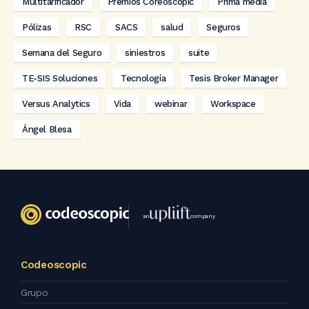
Multitarificador
Premios Coreoscopic
Prima media
Pólizas
RSC
SACS
salud
Seguros
Semana del Seguro
siniestros
suite
TE-SIS Soluciones
Tecnología
Tesis Broker Manager
Versus Analytics
Vida
webinar
Workspace
Ángel Blesa
an
company
Codeoscopic
Grupo