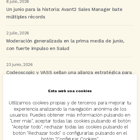
8 julio, 2026
Un junio para la historia: Avant2 Sales Manager bate
múltiples récords
2 julio, 2026
Moderación generalizada en la prima media de junio,
con fuerte impulso en Salud
23 junio, 2026
Codeoscopic y VASS sellan una alianza estratégica para
revolucionar la distribución de seguros mediante IA y
automatización
Esta web usa cookies
Utilizamos cookies propias y de terceros para mejorar tu
experiencia analizando la navegación anónima de los
Etiquetas
usuarios. Puedes obtener más información pulsando en
"Leer más", aceptar todas las cookies pulsando el botón
"Aceptar todo", rechazar todas las cookies pulsando el
acuerdo
Acuerdos
Allianz
asisa
autos
botón "Rechazar todo" o configurarlas pulsando en el
botón "Configurar Cookies".