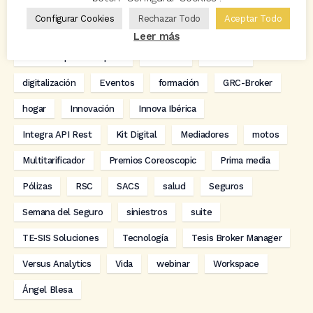
Avant2
Avant2 Sales Manager
ayudas
Bcover
Configurar Cookies
Rechazar Todo
Aceptar Todo
Carlos Rovira
Codeoscopic
Codeoscopic Academy
Leer más
Codeoscopic Workspace
Coverize
Decesos
digitalización
Eventos
formación
GRC-Broker
hogar
Innovación
Innova Ibérica
Integra API Rest
Kit Digital
Mediadores
motos
Multitarificador
Premios Coreoscopic
Prima media
Pólizas
RSC
SACS
salud
Seguros
Semana del Seguro
siniestros
suite
TE-SIS Soluciones
Tecnología
Tesis Broker Manager
Versus Analytics
Vida
webinar
Workspace
Ángel Blesa