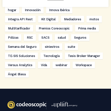
digitalización
Eventos
formación
GRC-Broker
hogar
Innovación
Innova Ibérica
Integra API Rest
Kit Digital
Mediadores
motos
Multitarificador
Premios Coreoscopic
Prima media
Pólizas
RSC
SACS
salud
Seguros
Semana del Seguro
siniestros
suite
TE-SIS Soluciones
Tecnología
Tesis Broker Manager
Versus Analytics
Vida
webinar
Workspace
Ángel Blesa
an
company