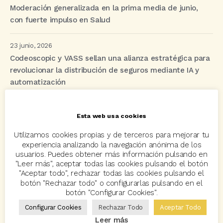
Moderación generalizada en la prima media de junio,
con fuerte impulso en Salud
23 junio, 2026
Codeoscopic y VASS sellan una alianza estratégica para
revolucionar la distribución de seguros mediante IA y
automatización
Esta web usa cookies
Etiquetas
Utilizamos cookies propias y de terceros para mejorar tu
experiencia analizando la navegación anónima de los
acuerdo
Acuerdos
Allianz
asisa
autos
usuarios. Puedes obtener más información pulsando en
"Leer más", aceptar todas las cookies pulsando el botón
Avant2
Avant2 Sales Manager
ayudas
Bcover
"Aceptar todo", rechazar todas las cookies pulsando el
botón "Rechazar todo" o configurarlas pulsando en el
Carlos Rovira
Codeoscopic
Codeoscopic Academy
botón "Configurar Cookies".
Codeoscopic Workspace
Coverize
Decesos
Configurar Cookies
Rechazar Todo
Aceptar Todo
Leer más