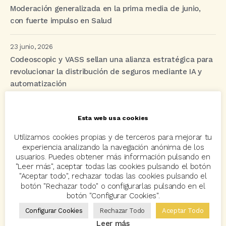
Moderación generalizada en la prima media de junio,
con fuerte impulso en Salud
23 junio, 2026
Codeoscopic y VASS sellan una alianza estratégica para
revolucionar la distribución de seguros mediante IA y
automatización
Esta web usa cookies
Etiquetas
Utilizamos cookies propias y de terceros para mejorar tu
experiencia analizando la navegación anónima de los
acuerdo
Acuerdos
Allianz
asisa
autos
usuarios. Puedes obtener más información pulsando en
"Leer más", aceptar todas las cookies pulsando el botón
Avant2
Avant2 Sales Manager
ayudas
Bcover
"Aceptar todo", rechazar todas las cookies pulsando el
botón "Rechazar todo" o configurarlas pulsando en el
Carlos Rovira
Codeoscopic
Codeoscopic Academy
botón "Configurar Cookies".
Codeoscopic Workspace
Coverize
Decesos
Configurar Cookies
Rechazar Todo
Aceptar Todo
Leer más