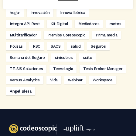
digitalización
Eventos
formación
GRC-Broker
hogar
Innovación
Innova Ibérica
Integra API Rest
Kit Digital
Mediadores
motos
Multitarificador
Premios Coreoscopic
Prima media
Pólizas
RSC
SACS
salud
Seguros
Semana del Seguro
siniestros
suite
TE-SIS Soluciones
Tecnología
Tesis Broker Manager
Versus Analytics
Vida
webinar
Workspace
Ángel Blesa
an
company