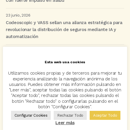
con fuerte impulso en Salud
23 junio, 2026
Codeoscopic y VASS sellan una alianza estratégica para
revolucionar la distribución de seguros mediante IA y
automatización
Etiquetas
Esta web usa cookies
Utilizamos cookies propias y de terceros para mejorar tu
acuerdo
Acuerdos
Allianz
asisa
autos
experiencia analizando la navegación anónima de los
usuarios. Puedes obtener más información pulsando en
Avant2
Avant2 Sales Manager
ayudas
Bcover
"Leer más", aceptar todas las cookies pulsando el botón
"Aceptar todo", rechazar todas las cookies pulsando el
Carlos Rovira
Codeoscopic
Codeoscopic Academy
botón "Rechazar todo" o configurarlas pulsando en el
botón "Configurar Cookies".
Codeoscopic Workspace
Coverize
Decesos
Configurar Cookies
Rechazar Todo
Aceptar Todo
digitalización
Eventos
formación
GRC-Broker
Leer más