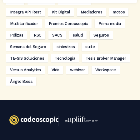
hogar
Innovación
Innova Ibérica
Integra API Rest
Kit Digital
Mediadores
motos
Multitarificador
Premios Coreoscopic
Prima media
Pólizas
RSC
SACS
salud
Seguros
Semana del Seguro
siniestros
suite
TE-SIS Soluciones
Tecnología
Tesis Broker Manager
Versus Analytics
Vida
webinar
Workspace
Ángel Blesa
an
company