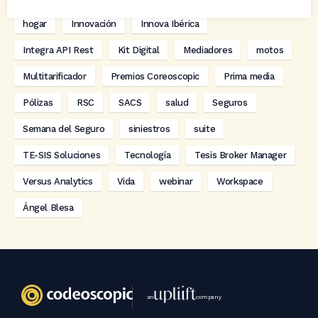
hogar
Innovación
Innova Ibérica
Integra API Rest
Kit Digital
Mediadores
motos
Multitarificador
Premios Coreoscopic
Prima media
Pólizas
RSC
SACS
salud
Seguros
Semana del Seguro
siniestros
suite
TE-SIS Soluciones
Tecnología
Tesis Broker Manager
Versus Analytics
Vida
webinar
Workspace
Ángel Blesa
an
company