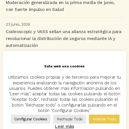
Moderación generalizada en la prima media de junio,
con fuerte impulso en Salud
23 junio, 2026
Codeoscopic y VASS sellan una alianza estratégica para
revolucionar la distribución de seguros mediante IA y
automatización
Esta web usa cookies
Etiquetas
Utilizamos cookies propias y de terceros para mejorar tu
experiencia analizando la navegación anónima de los
acuerdo
Acuerdos
Allianz
asisa
autos
usuarios. Puedes obtener más información pulsando en
"Leer más", aceptar todas las cookies pulsando el botón
Avant2
Avant2 Sales Manager
ayudas
Bcover
"Aceptar todo", rechazar todas las cookies pulsando el
botón "Rechazar todo" o configurarlas pulsando en el
Carlos Rovira
Codeoscopic
Codeoscopic Academy
botón "Configurar Cookies".
Codeoscopic Workspace
Coverize
Decesos
Configurar Cookies
Rechazar Todo
Aceptar Todo
Leer más
digitalización
Eventos
formación
GRC-Broker