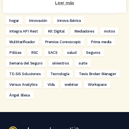
Leer más
digitalización
Eventos
formación
GRC-Broker
hogar
Innovación
Innova Ibérica
Integra API Rest
Kit Digital
Mediadores
motos
Multitarificador
Premios Coreoscopic
Prima media
Pólizas
RSC
SACS
salud
Seguros
Semana del Seguro
siniestros
suite
TE-SIS Soluciones
Tecnología
Tesis Broker Manager
Versus Analytics
Vida
webinar
Workspace
Ángel Blesa