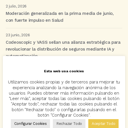
2 julio, 2026
Moderación generalizada en la prima media de junio,
con fuerte impulso en Salud
23 junio, 2026
Codeoscopic y VASS sellan una alianza estratégica para
revolucionar la distribución de seguros mediante IA y
automatización
Esta web usa cookies
Etiquetas
Utilizamos cookies propias y de terceros para mejorar tu
experiencia analizando la navegación anónima de los
usuarios. Puedes obtener más información pulsando en
acuerdo
Acuerdos
Allianz
asisa
autos
"Leer más", aceptar todas las cookies pulsando el botón
"Aceptar todo", rechazar todas las cookies pulsando el
Avant2
Avant2 Sales Manager
ayudas
Bcover
botón "Rechazar todo" o configurarlas pulsando en el
botón "Configurar Cookies".
Carlos Rovira
Codeoscopic
Codeoscopic Academy
Configurar Cookies
Rechazar Todo
Aceptar Todo
Codeoscopic Workspace
Coverize
Decesos