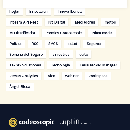
digitalización
Eventos
formación
GRC-Broker
hogar
Innovación
Innova Ibérica
Integra API Rest
Kit Digital
Mediadores
motos
Multitarificador
Premios Coreoscopic
Prima media
Pólizas
RSC
SACS
salud
Seguros
Semana del Seguro
siniestros
suite
TE-SIS Soluciones
Tecnología
Tesis Broker Manager
Versus Analytics
Vida
webinar
Workspace
Ángel Blesa
an
company