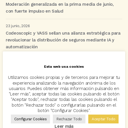
Moderación generalizada en la prima media de junio,
con fuerte impulso en Salud
23 junio, 2026
Codeoscopic y VASS sellan una alianza estratégica para
revolucionar la distribución de seguros mediante IA y
automatización
Esta web usa cookies
Etiquetas
Utilizamos cookies propias y de terceros para mejorar tu
experiencia analizando la navegación anónima de los
acuerdo
Acuerdos
Allianz
asisa
autos
usuarios. Puedes obtener más información pulsando en
"Leer más", aceptar todas las cookies pulsando el botón
Avant2
Avant2 Sales Manager
ayudas
Bcover
"Aceptar todo", rechazar todas las cookies pulsando el
botón "Rechazar todo" o configurarlas pulsando en el
Carlos Rovira
Codeoscopic
Codeoscopic Academy
botón "Configurar Cookies".
Codeoscopic Workspace
Coverize
Decesos
Configurar Cookies
Rechazar Todo
Aceptar Todo
Leer más