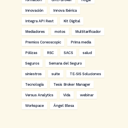
Innovación
Innova Ibérica
Integra API Rest
Kit Digital
Mediadores
motos
Multitarificador
Premios Coreoscopic
Prima media
Pólizas
RSC
SACS
salud
Seguros
Semana del Seguro
siniestros
suite
TE-SIS Soluciones
Tecnología
Tesis Broker Manager
Versus Analytics
Vida
webinar
Workspace
Ángel Blesa