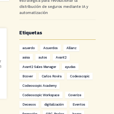
estratégica para revolucionar la
distribución de seguros mediante IA y
automatización
Etiquetas
acuerdo
Acuerdos
Allianz
asisa
autos
Avant2
r
s
Avant2 Sales Manager
ayudas
Bcover
Carlos Rovira
Codeoscopic
Codeoscopic Academy
Codeoscopic Workspace
Coverize
Decesos
digitalización
Eventos
formación
GRC-Broker
hogar