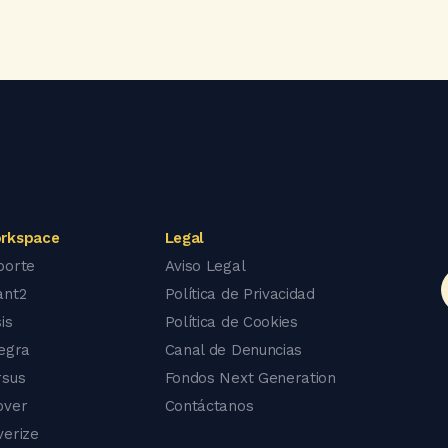
rkspace
Legal
porte
Aviso Legal
ant2
Política de Privacidad
is
Política de Cookies
tegra
Canal de Denuncias
rsus
Fondos Next Generation
over
Contáctanos
verize