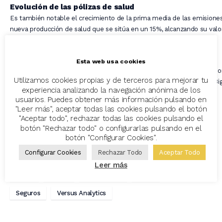
Evolución de las pólizas de salud
Es también notable el crecimiento de la prima media de las emisione
nueva producción de salud que se sitúa en un 15%, alcanzando su valo
los 967€ durante el mes de julio de 2024.
Esta web usa cookies
Estas cifras, recogidas del volumen global de datos del multitarificado
Utilizamos cookies propias y de terceros para mejorar tu
Avant2 Sales Manager
, son analizadas por medio de la tecnología ‘Bi
experiencia analizando la navegación anónima de los
Data’ desde su aplicación
Versus Analytics
.
usuarios. Puedes obtener más información pulsando en
"Leer más", aceptar todas las cookies pulsando el botón
"Aceptar todo", rechazar todas las cookies pulsando el
botón "Rechazar todo" o configurarlas pulsando en el
botón "Configurar Cookies".
autos
Avant2 Sales Manager
Configurar Cookies
Rechazar Todo
Aceptar Todo
Codeoscopic Workspace
Decesos
Leer más
hogar
motos
Prima media
salud
Seguros
Versus Analytics