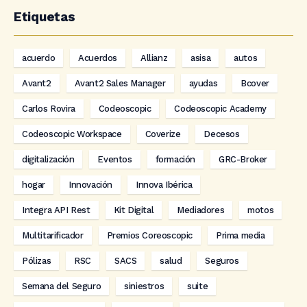
Etiquetas
acuerdo
Acuerdos
Allianz
asisa
autos
Avant2
Avant2 Sales Manager
ayudas
Bcover
Carlos Rovira
Codeoscopic
Codeoscopic Academy
Codeoscopic Workspace
Coverize
Decesos
digitalización
Eventos
formación
GRC-Broker
hogar
Innovación
Innova Ibérica
Integra API Rest
Kit Digital
Mediadores
motos
Multitarificador
Premios Coreoscopic
Prima media
Pólizas
RSC
SACS
salud
Seguros
Semana del Seguro
siniestros
suite