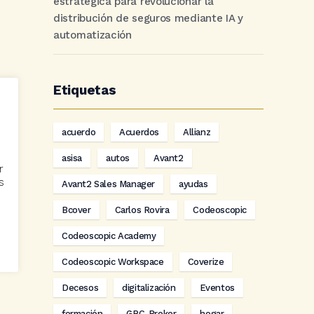
estratégica para revolucionar la
distribución de seguros mediante IA y
automatización
Etiquetas
acuerdo
Acuerdos
Allianz
asisa
autos
Avant2
r
s
Avant2 Sales Manager
ayudas
Bcover
Carlos Rovira
Codeoscopic
Codeoscopic Academy
Codeoscopic Workspace
Coverize
Decesos
digitalización
Eventos
formación
GRC-Broker
hogar