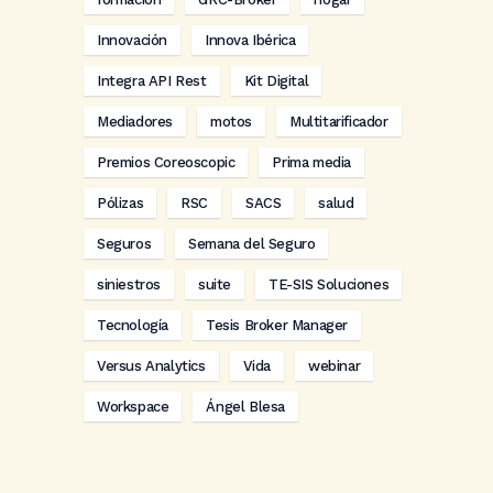
Innovación
Innova Ibérica
Integra API Rest
Kit Digital
Mediadores
motos
Multitarificador
Premios Coreoscopic
Prima media
Pólizas
RSC
SACS
salud
Seguros
Semana del Seguro
siniestros
suite
TE-SIS Soluciones
Tecnología
Tesis Broker Manager
Versus Analytics
Vida
webinar
Workspace
Ángel Blesa