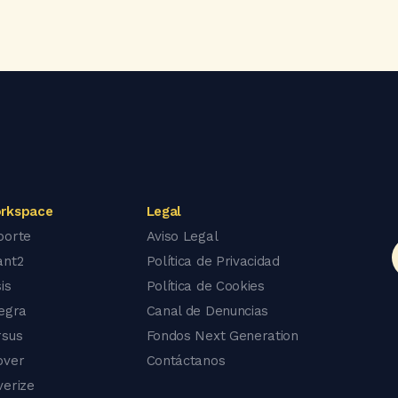
rkspace
Legal
porte
Aviso Legal
ant2
Política de Privacidad
is
Política de Cookies
tegra
Canal de Denuncias
rsus
Fondos Next Generation
over
Contáctanos
verize