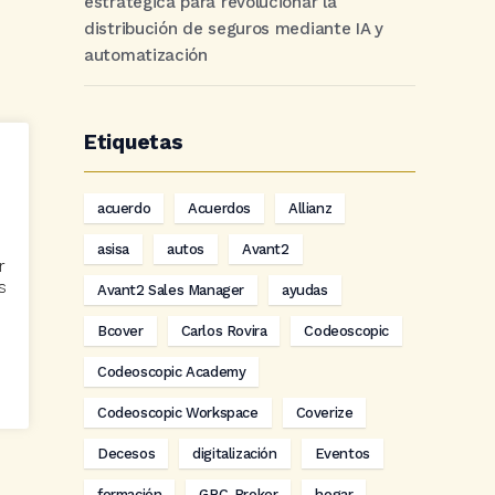
estratégica para revolucionar la
distribución de seguros mediante IA y
automatización
Etiquetas
acuerdo
Acuerdos
Allianz
asisa
autos
Avant2
r
s
Avant2 Sales Manager
ayudas
Bcover
Carlos Rovira
Codeoscopic
Codeoscopic Academy
Codeoscopic Workspace
Coverize
Decesos
digitalización
Eventos
formación
GRC-Broker
hogar