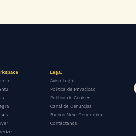
rkspace
Legal
porte
Aviso Legal
ant2
Política de Privacidad
is
Política de Cookies
tegra
Canal de Denuncias
rsus
Fondos Next Generation
over
Contáctanos
verize