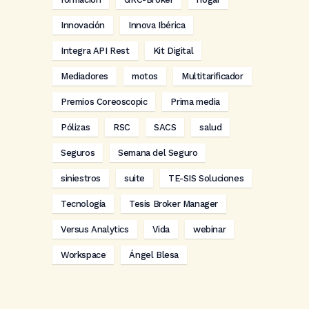
Innovación
Innova Ibérica
Integra API Rest
Kit Digital
Mediadores
motos
Multitarificador
Premios Coreoscopic
Prima media
Pólizas
RSC
SACS
salud
Seguros
Semana del Seguro
siniestros
suite
TE-SIS Soluciones
Tecnología
Tesis Broker Manager
Versus Analytics
Vida
webinar
Workspace
Ángel Blesa