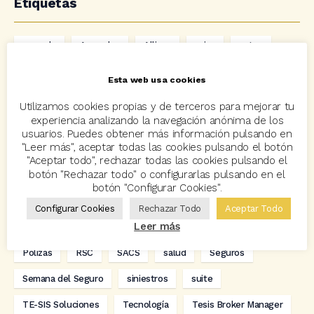
Etiquetas
acuerdo
Acuerdos
Allianz
asisa
autos
Avant2
Avant2 Sales Manager
ayudas
Bcover
Esta web usa cookies
Carlos Rovira
Codeoscopic
Codeoscopic Academy
Utilizamos cookies propias y de terceros para mejorar tu
experiencia analizando la navegación anónima de los
Codeoscopic Workspace
Coverize
Decesos
usuarios. Puedes obtener más información pulsando en
"Leer más", aceptar todas las cookies pulsando el botón
digitalización
Eventos
formación
GRC-Broker
"Aceptar todo", rechazar todas las cookies pulsando el
botón "Rechazar todo" o configurarlas pulsando en el
hogar
Innovación
Innova Ibérica
botón "Configurar Cookies".
Integra API Rest
Kit Digital
Mediadores
motos
Configurar Cookies
Rechazar Todo
Aceptar Todo
Leer más
Multitarificador
Premios Coreoscopic
Prima media
Pólizas
RSC
SACS
salud
Seguros
Semana del Seguro
siniestros
suite
TE-SIS Soluciones
Tecnología
Tesis Broker Manager