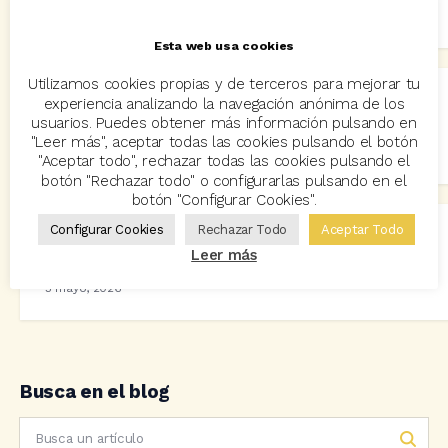
2 julio, 2026
Esta web usa cookies
Utilizamos cookies propias y de terceros para mejorar tu
experiencia analizando la navegación anónima de los
Se mantiene el descenso de la prima media de los
usuarios. Puedes obtener más información pulsando en
principales ramos no vida
"Leer más", aceptar todas las cookies pulsando el botón
2 junio, 2026
"Aceptar todo", rechazar todas las cookies pulsando el
botón "Rechazar todo" o configurarlas pulsando en el
botón "Configurar Cookies".
Configurar Cookies
Rechazar Todo
Aceptar Todo
Descenso generalizado de la prima media en ramos no
Leer más
vida, en el mes de abril
5 mayo, 2026
Busca en el blog