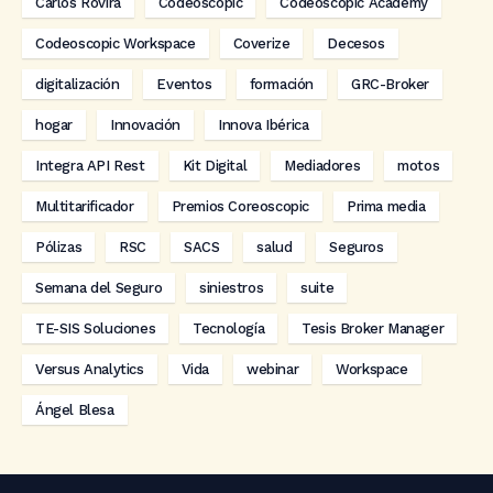
Carlos Rovira
Codeoscopic
Codeoscopic Academy
Codeoscopic Workspace
Coverize
Decesos
digitalización
Eventos
formación
GRC-Broker
hogar
Innovación
Innova Ibérica
Integra API Rest
Kit Digital
Mediadores
motos
Multitarificador
Premios Coreoscopic
Prima media
Pólizas
RSC
SACS
salud
Seguros
Semana del Seguro
siniestros
suite
TE-SIS Soluciones
Tecnología
Tesis Broker Manager
Versus Analytics
Vida
webinar
Workspace
Ángel Blesa