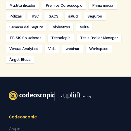
Multitarificador
Premios Coreoscopic
Prima media
Pólizas
RSC
SACS
salud
Seguros
Semana del Seguro
siniestros
suite
TE-SIS Soluciones
Tecnología
Tesis Broker Manager
Versus Analytics
Vida
webinar
Workspace
Ángel Blesa
an
company
Codeoscopic
Grupo