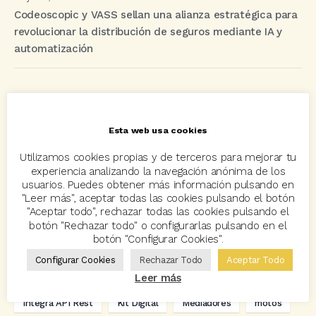
Codeoscopic y VASS sellan una alianza estratégica para
revolucionar la distribución de seguros mediante IA y
automatización
Etiquetas
Esta web usa cookies
acuerdo
Acuerdos
Allianz
asisa
autos
Utilizamos cookies propias y de terceros para mejorar tu
experiencia analizando la navegación anónima de los
Avant2
Avant2 Sales Manager
ayudas
Bcover
usuarios. Puedes obtener más información pulsando en
"Leer más", aceptar todas las cookies pulsando el botón
Carlos Rovira
Codeoscopic
Codeoscopic Academy
"Aceptar todo", rechazar todas las cookies pulsando el
botón "Rechazar todo" o configurarlas pulsando en el
Codeoscopic Workspace
Coverize
Decesos
botón "Configurar Cookies".
digitalización
Eventos
formación
GRC-Broker
Configurar Cookies
Rechazar Todo
Aceptar Todo
Leer más
hogar
Innovación
Innova Ibérica
Integra API Rest
Kit Digital
Mediadores
motos