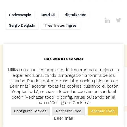
Codeoscopic
David Gil
digitalización
Sergio Delgado
Tres Tristes Tigres
Artículos relacionados
Esta web usa cookies
Utilizamos cookies propias y de terceros para mejorar tu
experiencia analizando la navegación anónima de los
Codeoscopic y VASS sellan una alianza estratégica para
usuarios. Puedes obtener más información pulsando en
revolucionar la distribución de seguros mediante IA y
"Leer más", aceptar todas las cookies pulsando el botón
automatización
"Aceptar todo", rechazar todas las cookies pulsando el
botón "Rechazar todo" o configurarlas pulsando en el
23 junio, 2026
botón "Configurar Cookies".
Configurar Cookies
Rechazar Todo
Aceptar Todo
Leer más
Codeoscopic celebra la 7ª Jornada de Tecnología en el