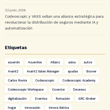
23 junio, 2026
Codeoscopic y VASS sellan una alianza estratégica para
revolucionar la distribución de seguros mediante IA y
automatización
Etiquetas
acuerdo
Acuerdos
Allianz
asisa
autos
Avant2
Avant2 Sales Manager
ayudas
Bcover
Carlos Rovira
Codeoscopic
Codeoscopic Academy
Codeoscopic Workspace
Coverize
Decesos
digitalización
Eventos
formación
GRC-Broker
hogar
Innovación
Innova Ibérica