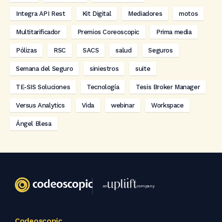
Integra API Rest
Kit Digital
Mediadores
motos
Multitarificador
Premios Coreoscopic
Prima media
Pólizas
RSC
SACS
salud
Seguros
Semana del Seguro
siniestros
suite
TE-SIS Soluciones
Tecnología
Tesis Broker Manager
Versus Analytics
Vida
webinar
Workspace
Ángel Blesa
an
company
Codeoscopic