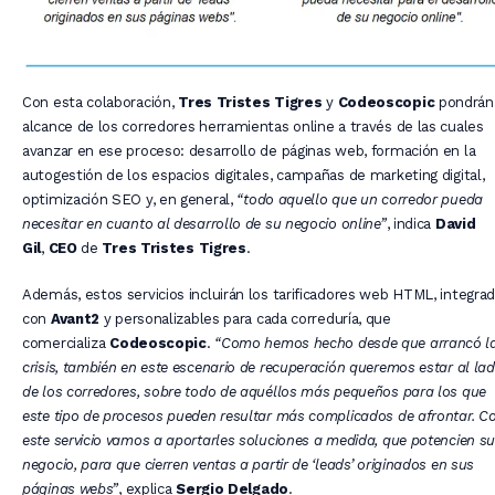
Con esta colaboración,
Tres Tristes Tigres
y
Codeoscopic
pondrán 
alcance de los corredores herramientas online a través de las cuales
avanzar en ese proceso: desarrollo de páginas web, formación en la
autogestión de los espacios digitales, campañas de marketing digital,
optimización SEO y, en general,
“todo aquello que un corredor pueda
necesitar en cuanto al desarrollo de su negocio online”
, indica
David
Gil
,
CEO
de
Tres Tristes Tigres
.
Además, estos servicios incluirán los tarificadores web HTML, integra
con
Avant2
y personalizables para cada correduría, que
comercializa
Codeoscopic
.
“Como hemos hecho desde que arrancó l
crisis, también en este escenario de recuperación queremos estar al la
de los corredores, sobre todo de aquéllos más pequeños para los que
este tipo de procesos pueden resultar más complicados de afrontar. C
este servicio vamos a aportarles soluciones a medida, que potencien s
negocio, para que cierren ventas a partir de ‘leads’ originados en sus
páginas webs”
, explica
Sergio Delgado
.