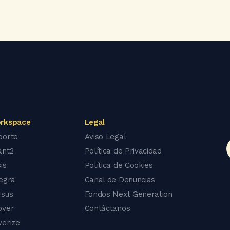
rkspace
Legal
porte
Aviso Legal
ant2
Política de Privacidad
is
Política de Cookies
tegra
Canal de Denuncias
rsus
Fondos Next Generation
over
Contáctanos
verize