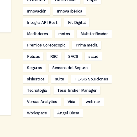
Innovación
Innova Ibérica
Integra API Rest
Kit Digital
Mediadores
motos
Multitarificador
Premios Coreoscopic
Prima media
Pólizas
RSC
SACS
salud
Seguros
Semana del Seguro
siniestros
suite
TE-SIS Soluciones
Tecnología
Tesis Broker Manager
Versus Analytics
Vida
webinar
Workspace
Ángel Blesa