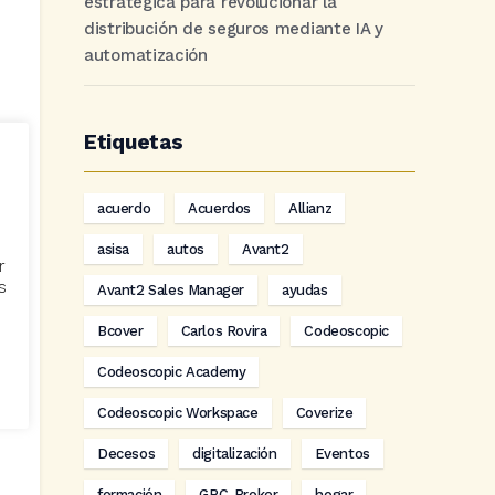
estratégica para revolucionar la
distribución de seguros mediante IA y
automatización
Etiquetas
acuerdo
Acuerdos
Allianz
asisa
autos
Avant2
r
s
Avant2 Sales Manager
ayudas
Bcover
Carlos Rovira
Codeoscopic
Codeoscopic Academy
Codeoscopic Workspace
Coverize
Decesos
digitalización
Eventos
formación
GRC-Broker
hogar