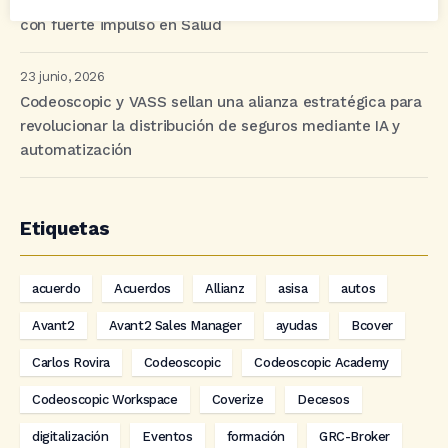
Moderación generalizada en la prima media de junio,
con fuerte impulso en Salud
23 junio, 2026
Codeoscopic y VASS sellan una alianza estratégica para
revolucionar la distribución de seguros mediante IA y
automatización
Etiquetas
acuerdo
Acuerdos
Allianz
asisa
autos
Avant2
Avant2 Sales Manager
ayudas
Bcover
Carlos Rovira
Codeoscopic
Codeoscopic Academy
Codeoscopic Workspace
Coverize
Decesos
digitalización
Eventos
formación
GRC-Broker