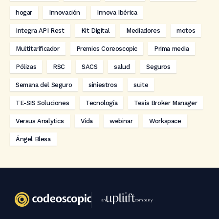
hogar
Innovación
Innova Ibérica
Integra API Rest
Kit Digital
Mediadores
motos
Multitarificador
Premios Coreoscopic
Prima media
Pólizas
RSC
SACS
salud
Seguros
Semana del Seguro
siniestros
suite
TE-SIS Soluciones
Tecnología
Tesis Broker Manager
Versus Analytics
Vida
webinar
Workspace
Ángel Blesa
an
company