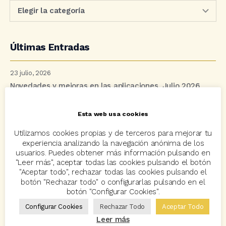
Últimas Entradas
23 julio, 2026
Novedades y mejoras en las aplicaciones. Julio 2026
13 julio, 2026
Esta web usa cookies
Se cumple un lustro del proyecto “Tecnología para un
Utilizamos cookies propias y de terceros para mejorar tu
mundo mejor”
experiencia analizando la navegación anónima de los
usuarios. Puedes obtener más información pulsando en
"Leer más", aceptar todas las cookies pulsando el botón
8 julio, 2026
"Aceptar todo", rechazar todas las cookies pulsando el
Un junio para la historia: Avant2 Sales Manager bate
botón "Rechazar todo" o configurarlas pulsando en el
múltiples récords
botón "Configurar Cookies".
Configurar Cookies
Rechazar Todo
Aceptar Todo
2 julio, 2026
Leer más