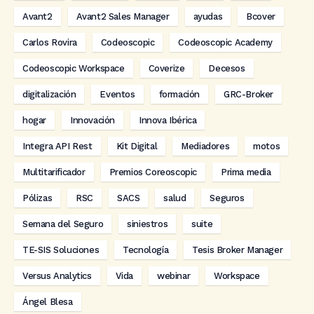
Avant2
Avant2 Sales Manager
ayudas
Bcover
Carlos Rovira
Codeoscopic
Codeoscopic Academy
Codeoscopic Workspace
Coverize
Decesos
digitalización
Eventos
formación
GRC-Broker
hogar
Innovación
Innova Ibérica
Integra API Rest
Kit Digital
Mediadores
motos
Multitarificador
Premios Coreoscopic
Prima media
Pólizas
RSC
SACS
salud
Seguros
Semana del Seguro
siniestros
suite
TE-SIS Soluciones
Tecnología
Tesis Broker Manager
Versus Analytics
Vida
webinar
Workspace
Ángel Blesa