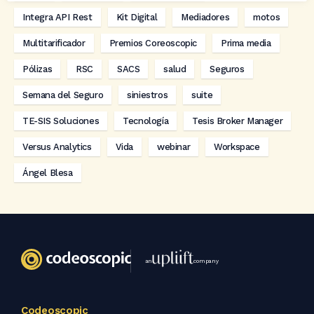
Integra API Rest
Kit Digital
Mediadores
motos
Multitarificador
Premios Coreoscopic
Prima media
Pólizas
RSC
SACS
salud
Seguros
Semana del Seguro
siniestros
suite
TE-SIS Soluciones
Tecnología
Tesis Broker Manager
Versus Analytics
Vida
webinar
Workspace
Ángel Blesa
an
company
Codeoscopic