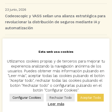
23 junio, 2026
Codeoscopic y VASS sellan una alianza estratégica para
revolucionar la distribución de seguros mediante IA y
automatización
Etiquetas
Esta web usa cookies
Utilizamos cookies propias y de terceros para mejorar tu
acuerdo
Acuerdos
Allianz
asisa
autos
experiencia analizando la navegación anónima de los
usuarios. Puedes obtener más información pulsando en
Avant2
Avant2 Sales Manager
ayudas
Bcover
"Leer más", aceptar todas las cookies pulsando el botón
"Aceptar todo", rechazar todas las cookies pulsando el
Carlos Rovira
Codeoscopic
Codeoscopic Academy
botón "Rechazar todo" o configurarlas pulsando en el
botón "Configurar Cookies".
Codeoscopic Workspace
Coverize
Decesos
Configurar Cookies
Rechazar Todo
Aceptar Todo
digitalización
Eventos
formación
GRC-Broker
Leer más
hogar
Innovación
Innova Ibérica