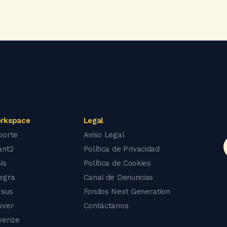
rkspace
Legal
porte
Aviso Legal
ant2
Política de Privacidad
is
Política de Cookies
tegra
Canal de Denuncias
rsus
Fondos Next Generation
over
Contáctanos
verize