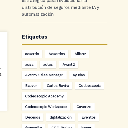
estratégica para revolucionar la
distribución de seguros mediante IA y
automatización
Etiquetas
acuerdo
Acuerdos
Allianz
asisa
autos
Avant2
r
s
Avant2 Sales Manager
ayudas
Bcover
Carlos Rovira
Codeoscopic
Codeoscopic Academy
Codeoscopic Workspace
Coverize
Decesos
digitalización
Eventos
formación
GRC-Broker
hogar