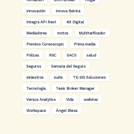
Innovación
Innova Ibérica
Integra API Rest
Kit Digital
Mediadores
motos
Multitarificador
Premios Coreoscopic
Prima media
Pólizas
RSC
SACS
salud
Seguros
Semana del Seguro
siniestros
suite
TE-SIS Soluciones
Tecnología
Tesis Broker Manager
Versus Analytics
Vida
webinar
Workspace
Ángel Blesa