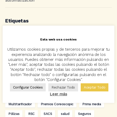
automatización
Etiquetas
acuerdo
Acuerdos
Allianz
asisa
autos
Esta web usa cookies
Avant2
Avant2 Sales Manager
ayudas
Bcover
Utilizamos cookies propias y de terceros para mejorar tu
experiencia analizando la navegación anónima de los
Carlos Rovira
Codeoscopic
Codeoscopic Academy
usuarios. Puedes obtener más información pulsando en
"Leer más", aceptar todas las cookies pulsando el botón
Codeoscopic Workspace
Coverize
Decesos
"Aceptar todo", rechazar todas las cookies pulsando el
botón "Rechazar todo" o configurarlas pulsando en el
digitalización
Eventos
formación
GRC-Broker
botón "Configurar Cookies".
hogar
Innovación
Innova Ibérica
Configurar Cookies
Rechazar Todo
Aceptar Todo
Leer más
Integra API Rest
Kit Digital
Mediadores
motos
Multitarificador
Premios Coreoscopic
Prima media
Pólizas
RSC
SACS
salud
Seguros