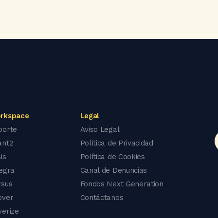
rkspace
Legal
porte
Aviso Legal
ant2
Política de Privacidad
is
Política de Cookies
tegra
Canal de Denuncias
rsus
Fondos Next Generation
over
Contáctanos
verize