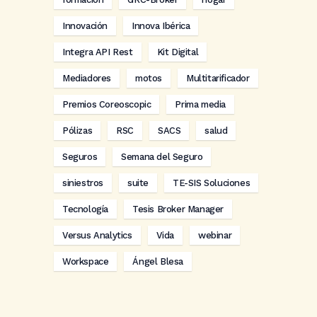
Innovación
Innova Ibérica
Integra API Rest
Kit Digital
Mediadores
motos
Multitarificador
Premios Coreoscopic
Prima media
Pólizas
RSC
SACS
salud
Seguros
Semana del Seguro
siniestros
suite
TE-SIS Soluciones
Tecnología
Tesis Broker Manager
Versus Analytics
Vida
webinar
Workspace
Ángel Blesa