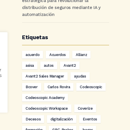
estratégica para revolucionar la
distribución de seguros mediante IA y
automatización
Etiquetas
acuerdo
Acuerdos
Allianz
asisa
autos
Avant2
r
s
Avant2 Sales Manager
ayudas
Bcover
Carlos Rovira
Codeoscopic
Codeoscopic Academy
Codeoscopic Workspace
Coverize
Decesos
digitalización
Eventos
formación
GRC-Broker
hogar