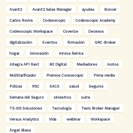
Avant2
Avant2 Sales Manager
ayudas
Bcover
Carlos Rovira
Codeoscopic
Codeoscopic Academy
Codeoscopic Workspace
Coverize
Decesos
digitalización
Eventos
formación
GRC-Broker
hogar
Innovación
Innova Ibérica
Integra API Rest
Kit Digital
Mediadores
motos
Multitarificador
Premios Coreoscopic
Prima media
Pólizas
RSC
SACS
salud
Seguros
Semana del Seguro
siniestros
suite
TE-SIS Soluciones
Tecnología
Tesis Broker Manager
Versus Analytics
Vida
webinar
Workspace
Ángel Blesa