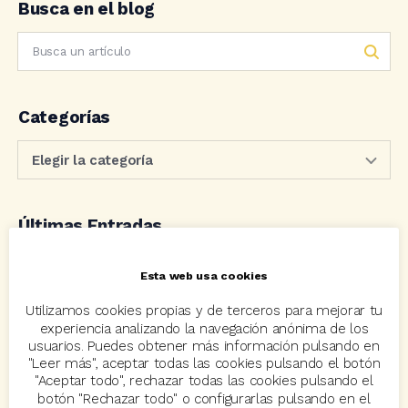
Busca en el blog
Categorías
Últimas Entradas
23 julio, 2026
Esta web usa cookies
Novedades y mejoras en las aplicaciones. Julio 2026
Utilizamos cookies propias y de terceros para mejorar tu
experiencia analizando la navegación anónima de los
13 julio, 2026
usuarios. Puedes obtener más información pulsando en
"Leer más", aceptar todas las cookies pulsando el botón
Se cumple un lustro del proyecto “Tecnología para un
"Aceptar todo", rechazar todas las cookies pulsando el
mundo mejor”
botón "Rechazar todo" o configurarlas pulsando en el