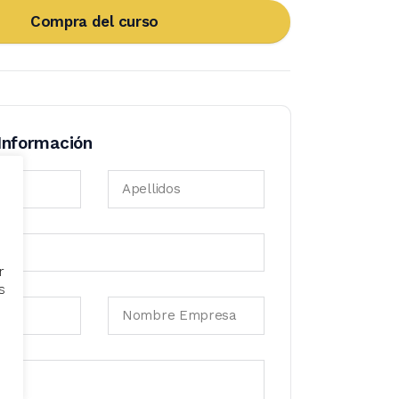
Compra del curso
 Información
Apellidos
r
s
Nombre Empresa
io