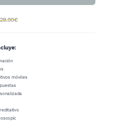
129.90€
ncluye:
mación
es
itivos móviles
spuestas
rsonalizada
reditativo
eoscopic