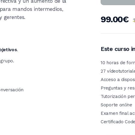
fectiva y un aumento de la 
 para mandos intermedios, 
y gerentes.
99.00€
Este curso i
bjetivos
.
 grupo.
10 horas de for
27 vídeotutorial
Acceso a dispos
Preguntas y re
conversación 
Tutorización pe
Soporte
online
Examen final ac
Certificado Cod