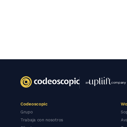
an
company
Codeoscopic
Wo
Grupo
So
Trabaja con nosotros
Av