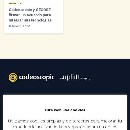
NEGOCIO
Codeoscopic y GECOSE
firman un acuerdo para
integrar sus tecnologías
17 febrero, 2020
an
company
Codeoscopic
Esta web usa cookies
Grupo
Trabaja con nosotros
Utilizamos cookies propias y de terceros para mejorar tu
experiencia analizando la navegación anónima de los
Clientes